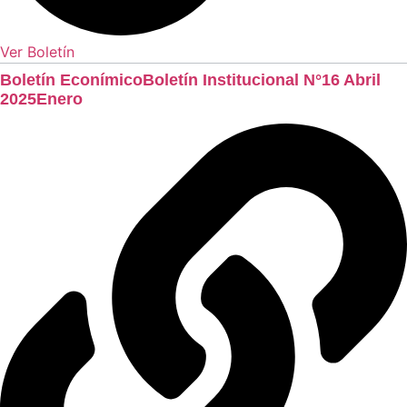
Ver Boletín
Boletín EconímicoBoletín Institucional N°16 Abril
2025Enero