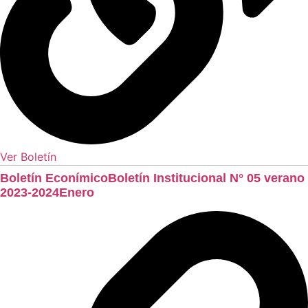
Ver Boletín
Boletín EconímicoBoletín Institucional N° 05 verano
2023-2024Enero