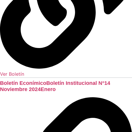
Ver Boletín
Boletín EconímicoBoletín Institucional N°14
Noviembre 2024Enero