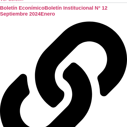
Boletín EconímicoBoletín Institucional N° 12
Septiembre 2024Enero