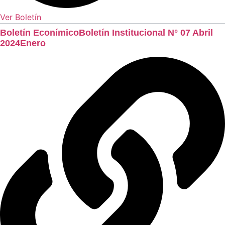
Ver Boletín
Boletín EconímicoBoletín Institucional N° 07 Abril
2024Enero