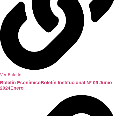
Ver Boletín
Boletín EconímicoBoletín Institucional N° 09 Junio
2024Enero