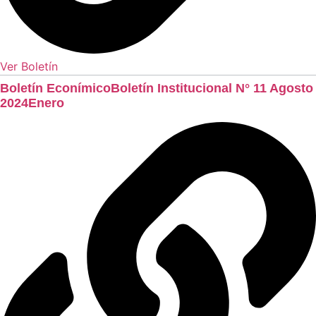
Ver Boletín
Boletín EconímicoBoletín Institucional N° 11 Agosto
2024Enero