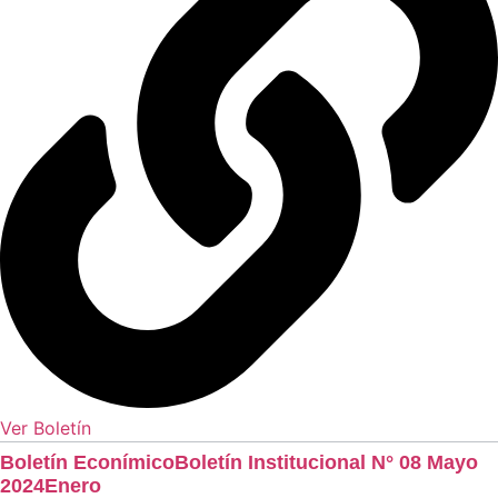
Ver Boletín
Boletín EconímicoBoletín Institucional N° 08 Mayo
2024Enero