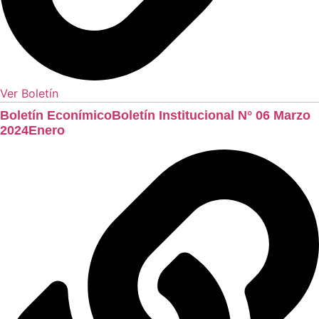
Ver Boletín
Boletín EconímicoBoletín Institucional N° 06 Marzo
2024Enero