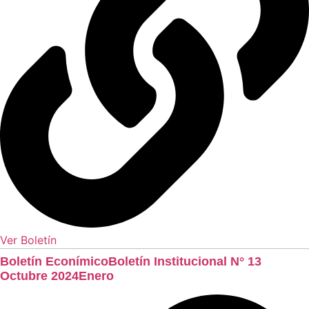
Ver Boletín
Boletín EconímicoBoletín Institucional N° 13
Octubre 2024Enero